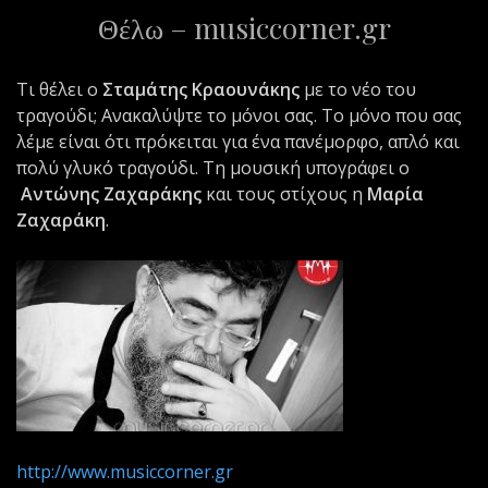
Θέλω – musiccorner.gr
ε
ν
ο
Τι θέλει ο
Σταμάτης Κραουνάκης
με το νέο του
τραγούδι; Ανακαλύψτε το μόνοι σας. Το μόνο που σας
λέμε είναι ότι πρόκειται για ένα πανέμορφο, απλό και
πολύ γλυκό τραγούδι. Τη μουσική υπογράφει ο
Αντώνης Ζαχαράκης
και τους στίχους η
Μαρία
Ζαχαράκη
.
http://www.musiccorner.gr