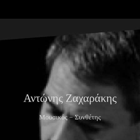
Αντώνης Ζαχαράκης
Μουσικός – Συνθέτης