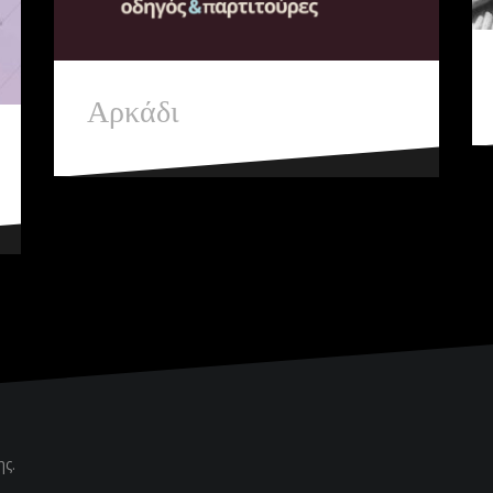
Αρκάδι
ης
.