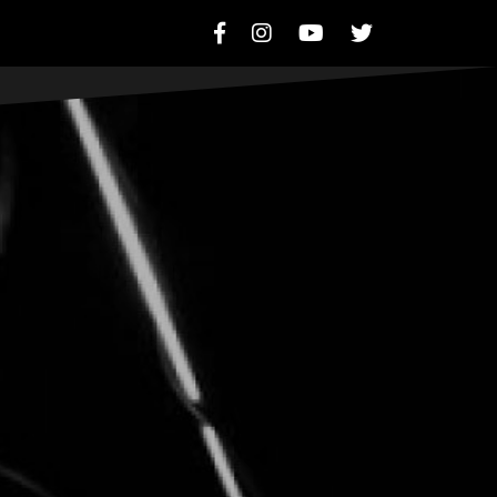
F
I
Y
T
a
n
o
w
c
s
u
i
e
t
t
t
b
a
u
t
o
g
b
e
o
r
e
r
k
a
m