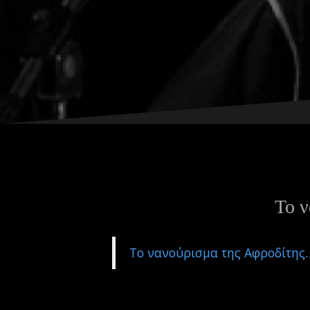
ε
ν
ο
Το 
Το νανούρισμα της Αφροδίτης