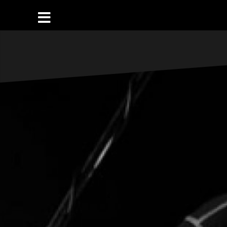
Μ
ε
τ
ά
β
α
σ
η
σ
τ
ο
π
ε
ρ
ι
ε
χ
ό
μ