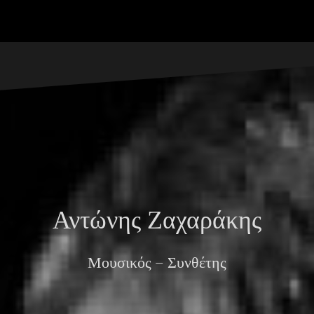
Αντώνης Ζαχαράκης
Μουσικός – Συνθέτης