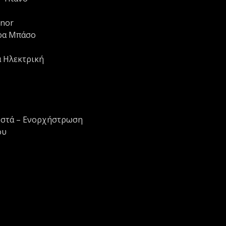
enor
άρα Μπάσο
α Ηλεκτρική
υστά – Ενορχήστρωση
ου