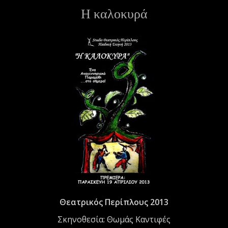
Η καλοκυρά
ε
ν
ο
Θεατρικός Περίπλους 2013
Σκηνοθεσία: Θωμάς Καντιφές