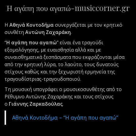
Η αγάπη που αγαπώ-musiccorner.gr
ε
ν
ο
Η
Αθηνά Κοντοδήμα
συνεργάζεται με τον κρητικό
συνθέτη
Αντώνη Ζαχαράκη
.
“
Η αγάπη που αγαπώ
” είναι ένα τραγούδι
εξομολόγησης, με ευαισθησία αλλά και με
συναισθηματικά ξεσπάσματα που εκφράζονται μέσα
από την κρητική λύρα, το λαούτο, τους δυνατούς
στίχους καθώς και την ξεχωριστή ερμηνεία της
τραγουδίστριας-τραγουδοποιού.
Τη μουσική υπογράφει ο μουσικοσυνθέτης από το
Ρέθυμνο Αντώνης Ζαχαράκης και τους στίχους
ο
Γιάννης Ζαρκαδούλας
.
Αθηνά Κοντοδήμα – “Η αγάπη που αγαπώ”