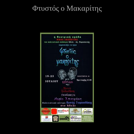
Φτυστός ο Μακαρίτης
ε
ν
ο