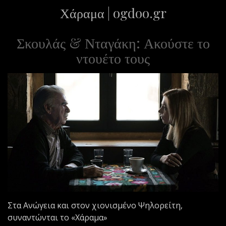
Χάραμα | ogdoo.gr
ε
ν
ο
Σκουλάς & Νταγάκη: Ακούστε το
ντουέτο τους
Στα Ανώγεια και στον χιονισμένο Ψηλορείτη,
συναντώνται το «Χάραμα»