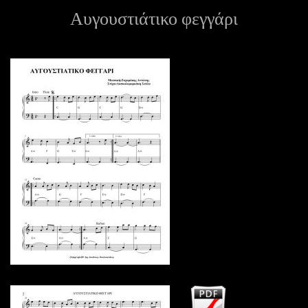
Αυγουστιάτικο φεγγάρι
ε
ν
ο