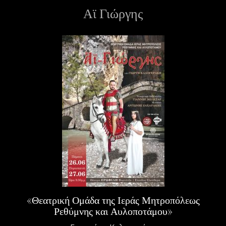
Αϊ Γιώργης
ε
ν
ο
«Θεατρική Ομάδα της Ιεράς Μητροπόλεως
Ρεθύμνης
και Αυλοποτάμου»