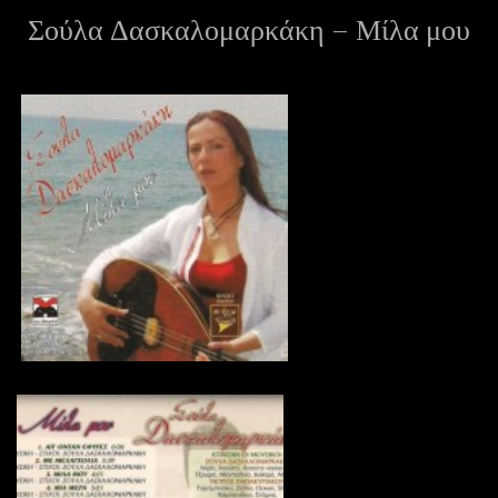
Σούλα Δασκαλομαρκάκη – Μίλα μου
ε
ν
ο